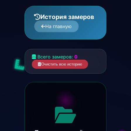
История замеров
На главную
Всего замеров:
0
Очистить всю историю