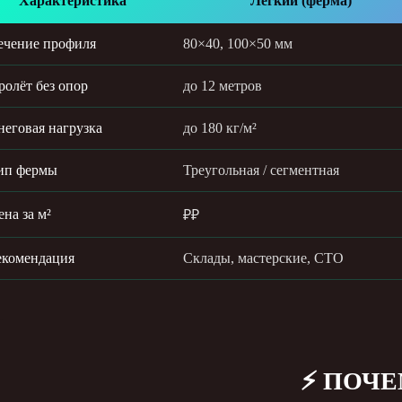
Характеристика
Лёгкий (ферма)
ечение профиля
80×40, 100×50 мм
ролёт без опор
до 12 метров
неговая нагрузка
до 180 кг/м²
ип фермы
Треугольная / сегментная
ена за м²
₽₽
екомендация
Склады, мастерские, СТО
⚡ ПОЧЕ