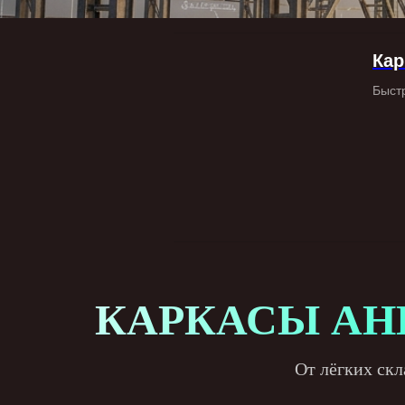
Кар
Быст
КАРКАСЫ АН
От лёгких скл