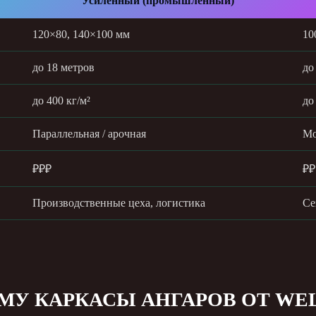
Усиленный (промышленный)
120×80, 140×100 мм
10
до 18 метров
до
до 400 кг/м²
до
Параллельная / арочная
Мо
₽₽₽
₽₽
Производственные цеха, логистика
Се
МУ КАРКАСЫ АНГАРОВ ОТ WE