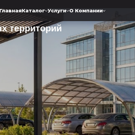
Главная
Каталог
Услуги
О Компании
х территорий