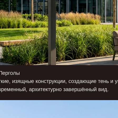
 Перголы
гкие, изящные конструкции, создающие тень и 
временный, архитектурно завершённый вид.