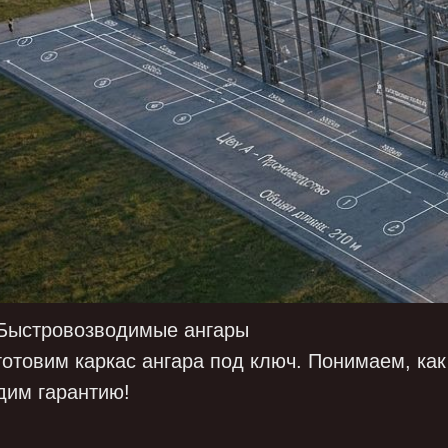
 Быстровозводимые ангары
готовим каркас ангара под ключ. Понимаем, ка
дим гарантию!