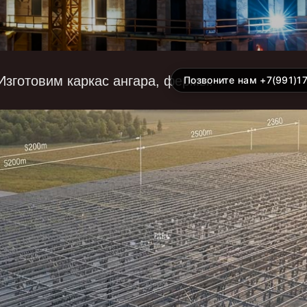
зготовим каркас ангара, фермы.
Позвоните нам +7(991)1