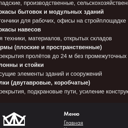
ладские, производственные, сельскохозяйстве
ркасы бытовок и модульных зданий
гончики для рабочих, офисы на стройплощадке
ркасы навесов
я техники, материалов, открытых складов
рмы (плоские и пространственные)
рекрытия пролётов до 24 м без промежуточных
лонны и стойки
сущие элементы зданий и сооружений
лки (двутавровые, коробчатые)
рекрытия, подкрановые пути, усиление констру
Меню
Главная